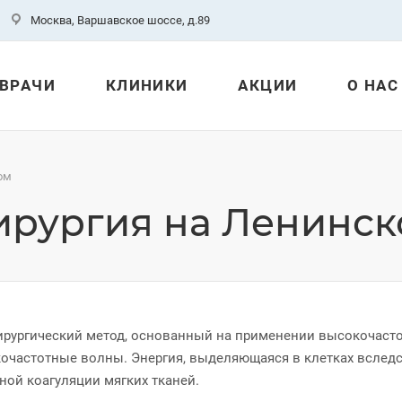
Москва, Варшавское шоссе, д.89
ВРАЧИ
КЛИНИКИ
АКЦИИ
О НАС
ом
ирургия на Ленинс
ирургический метод, основанный на применении высокочаст
очастотные волны. Энергия, выделяющаяся в клетках вслед
ной коагуляции мягких тканей.