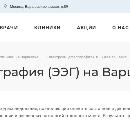
Москва, Варшавское шоссе, д.89
ВРАЧИ
КЛИНИКИ
АКЦИИ
О НАС
—
клиники на Варшавке
Электроэнцефалография (ЭЭГ) на Варшавке
рафия (ЭЭГ) на Ва
тод исследования, позволяющий оценить состояние и деятел
илепсии и различных патологий головного мозга. Результат