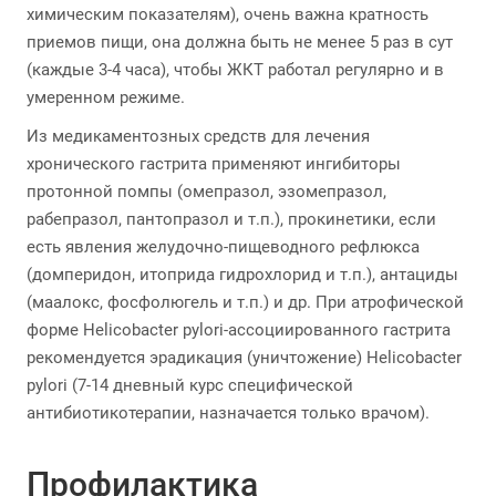
химическим показателям), очень важна кратность
приемов пищи, она должна быть не менее 5 раз в сут
(каждые 3-4 часа), чтобы ЖКТ работал регулярно и в
умеренном режиме.
Из медикаментозных средств для лечения
хронического гастрита применяют ингибиторы
протонной помпы (омепразол, эзомепразол,
рабепразол, пантопразол и т.п.), прокинетики, если
есть явления желудочно-пищеводного рефлюкса
(домперидон, итоприда гидрохлорид и т.п.), антациды
(маалокс, фосфолюгель и т.п.) и др. При атрофической
форме Helicobacter pylori-ассоциированного гастрита
рекомендуется эрадикация (уничтожение) Helicobacter
pylori (7-14 дневный курс специфической
антибиотикотерапии, назначается только врачом).
Профилактика