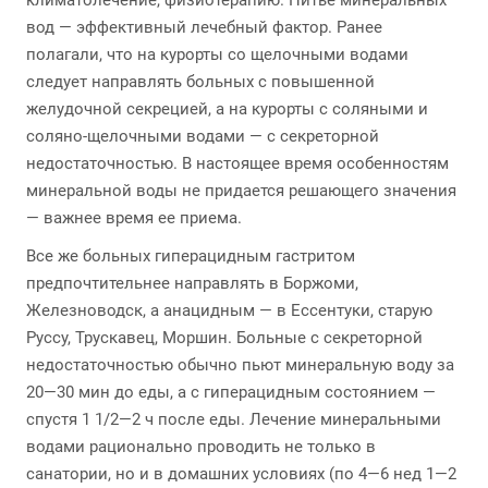
климатолечение, физиотерапию. Питье минеральных
вод — эффективный лечебный фактор. Ранее
полагали, что на курорты со щелочными водами
следует направлять больных с повышенной
желудочной секрецией, а на курорты с соляными и
соляно-щелочными водами — с секреторной
недостаточностью. В настоящее время особенностям
минеральной воды не придается решающего значения
— важнее время ее приема.
Все же больных гиперацидным гастритом
предпочтительнее направлять в Боржоми,
Железноводск, а анацидным — в Ессентуки, старую
Руссу, Трускавец, Моршин. Больные с секреторной
недостаточностью обычно пьют минеральную воду за
20—30 мин до еды, а с гиперацидным состоянием —
спустя 1 1/2—2 ч после еды. Лечение минеральными
водами рационально проводить не только в
санатории, но и в домашних условиях (по 4—6 нед 1—2