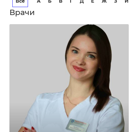
Все
А
Б
В
Г
Д
Е
Ж
З
И
Врачи