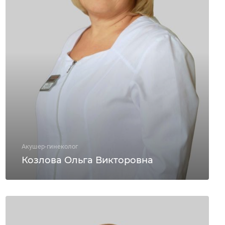
Акушер-гинеколог
Козлова Ольга Викторовна