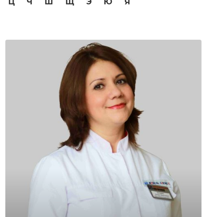
Ц
Ч
Ш
Щ
Э
Ю
Я