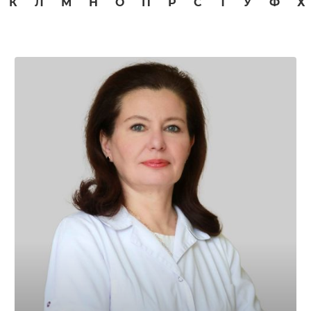
К
Л
М
Н
О
П
Р
С
Т
У
Ф
Х