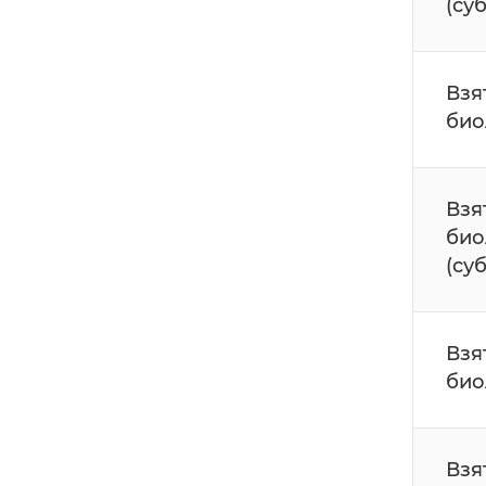
(су
Взя
био
Взя
био
(су
Взя
био
Взя