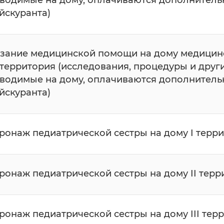
водимые на дому, оплачиваются дополнитель
йскуранта)
зание медицинской помощи на дому медицинс
V территория (исследования, процедуры и друг
водимые на дому, оплачиваются дополнитель
йскуранта)
ронаж педиатрической сестры на дому I терр
ронаж педиатрической сестры на дому II терр
ронаж педиатрической сестры на дому III тер