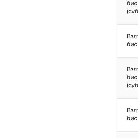
био
(су
Взя
био
Взя
био
(су
Взя
био