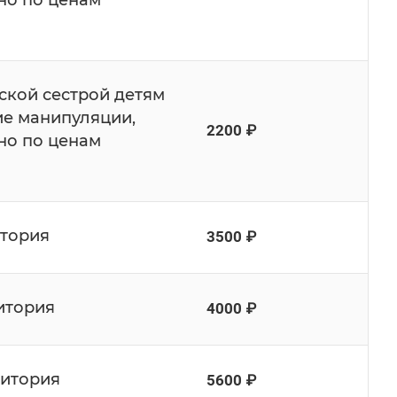
но по ценам
кой сестрой детям
ие манипуляции,
2200 ₽
но по ценам
итория
3500 ₽
итория
4000 ₽
ритория
5600 ₽