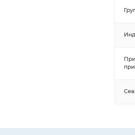
Гру
Инд
При
при
Сеа