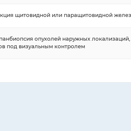
кция щитовидной или паращитовидной желе
панбиопсия опухолей наружных локализаций,
ов под визуальным контролем