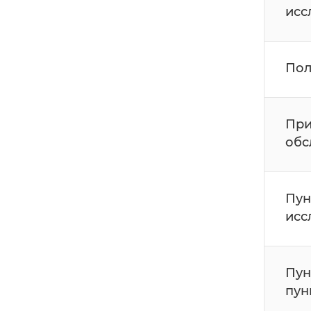
исс
Пол
При
обс
Пун
исс
Пун
пун