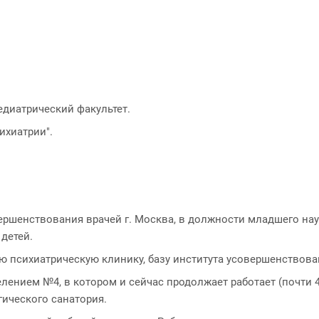
Педиатрический факультет.
сихиатрии".
овершенствования врачей г. Москва, в должности младшего на
детей.
ую психиатрическую клинику, базу института усовершенствова
лением №4, в котором и сейчас продолжает работает (почти 4
ического санатория.