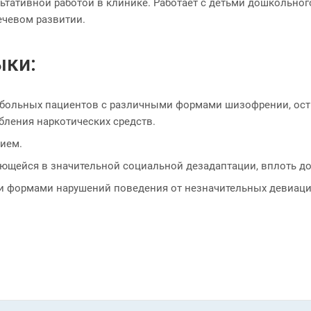
ьтативной работой в клинике. Работает с детьми дошкольног
ечевом развитии.
ыки:
о больных пациентов с различными формами шизофрении, о
бления наркотических средств.
ием.
щейся в значительной социальной дезадаптации, вплоть до
и формами нарушений поведения от незначительных девиаци