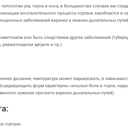
патологии уха, горла и носа, в большинстве случаев им стра
ронизации воспалительного процесса гортани заклбчается в 
ционных заболеваний верхних и нижних дыхательных путей (ан
симптомом или быть следствием других заболеваний (туберк
, ревматоидном артрите и пр.).
днение дыхания, температура может варьировать, в зависимо
абсцедирующихъ форм характерны сильные боли в горле, нару
женного сужения просвета верхних дыхательных путей).
а:
и гортани;