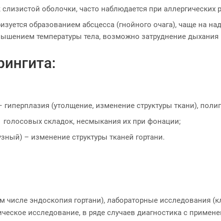
 слизистой оболочки, часто наблюдается при аллергических р
зуется образованием абсцесса (гнойного очага), чаще на на
повышением температуры тела, возможно затруднение дыхания
рингита:
– гиперплазия (утолщение, изменение структуры ткани), пол
) голосовых складок, несмыкания их при фонации;
зный) – изменение структуры тканей гортани.
ом числе эндоскопия гортани), лабораторные исследования (
ическое исследование, в ряде случаев диагностика с примен