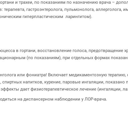
ртани и трахеи, по показаниям по назначению врача – допо
 терапевта, гастроэнтеролога, пульмонолога, аллерголога, и
хроническим гиперпластическим ларингитом).
оцесса в гортани, восстановление голоса, предотвращение х
ационарным (по показаниям), при отдельных формах показана
нголога или фониатра! Включает медикаментозную терапию, о
, спиртных напитков, курение, паровые ингаляции, показано
фекты дает физиотерапевтическое лечение (ингаляции, лазе
одиться на диспансерном наблюдении у ЛОР-врача.