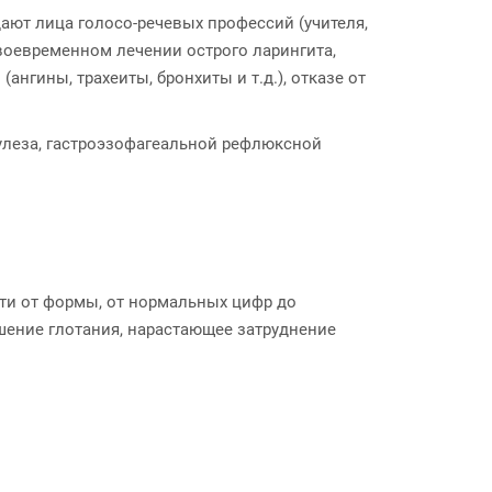
дают лица голосо-речевых профессий (учителя,
своевременном лечении острого ларингита,
гины, трахеиты, бронхиты и т.д.), отказе от
улеза, гастроэзофагеальной рефлюксной
сти от формы, от нормальных цифр до
шение глотания, нарастающее затруднение