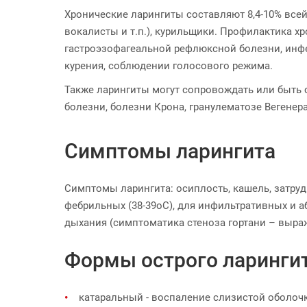
Хронические ларингиты составляют 8,4-10% всей 
вокалисты и т.п.), курильщики. Профилактика х
гастроэзофагеальной рефлюксной болезни, инфек
курения, соблюдении голосового режима.
Также ларингиты могут сопровождать или быть 
болезни, болезни Крона, гранулематозе Вегенера
Симптомы ларингита
Симптомы ларингита: осиплость, кашель, затру
фебрильных (38-39оС), для инфильтративных и 
дыхания (симптоматика стеноза гортани – выра
Формы острого ларингит
катаральный - воспаление слизистой оболочк