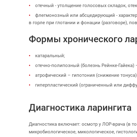
отечный - утолщение голосовых складок, отек
флегмонозный или абсцедирующий - характери
в горле при глотании и фонации (разговоре), 
Формы хронического ла
катаральный;
отечно-полипозный (болезнь Рейнке-Гайека) 
атрофический – гипотония (снижение тонуса
гиперпластический (ограниченный или диффу
Диагностика ларингита
Диагностика включает: осмотр у ЛОР-врача (в т
микробиологическое, микологическое, гистолог