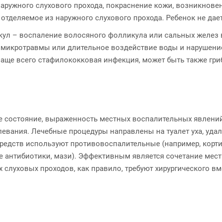
аружного слухового прохода, покраснение кожи, возникновен
тделяемое из наружного слухового прохода. Ребенок не дает 
нкул – воспаление волосяного фолликула или сальных желез 
 микротравмы или длительное воздействие воды и нарушени
ще всего стафилококковая инфекция, может быть также гриб
ее состояние, выраженность местных воспалительных явлени
олевания. Лечебные процедуры направлены на туалет уха, уд
 средств используют противовоспалительные (например, корт
е антибиотики, мази). Эффективным является сочетание мес
 слуховых проходов, как правило, требуют хирургического в