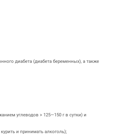
нного диабета (диабета беременных), а также
нием углеводов > 125—150 г в сутки) и
 курить и принимать алкоголь);