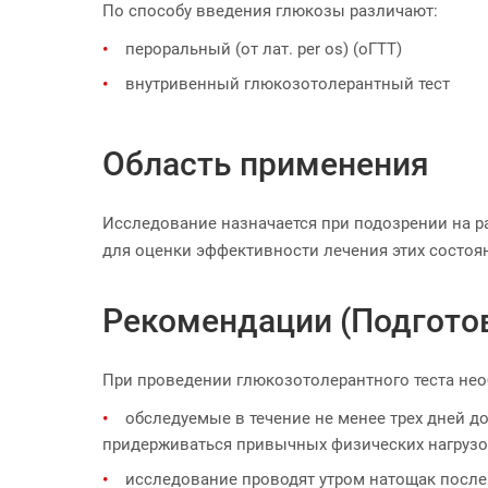
По способу введения глюкозы различают:
пероральный (от лат. per os) (оГТТ)
внутривенный глюкозотолерантный тест
Область применения
Исследование назначается при подозрении на ра
для оценки эффективности лечения этих состоя
Рекомендации (Подгото
При проведении глюкозотолерантного теста не
обследуемые в течение не менее трех дней д
придерживаться привычных физических нагрузо
исследование проводят утром натощак после н