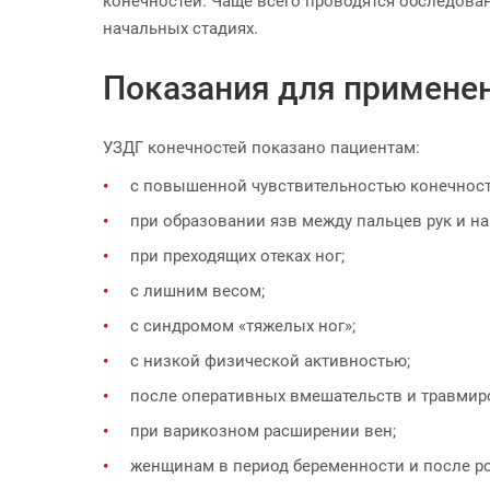
конечностей. Чаще всего проводятся обследова
начальных стадиях.
Показания для примене
УЗДГ конечностей показано пациентам:
с повышенной чувствительностью конечносте
при образовании язв между пальцев рук и на
при преходящих отеках ног;
с лишним весом;
с синдромом «тяжелых ног»;
с низкой физической активностью;
после оперативных вмешательств и травмир
при варикозном расширении вен;
женщинам в период беременности и после ро