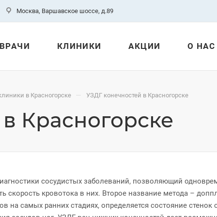
Москва, Варшавское шоссе, д.89
ВРАЧИ
КЛИНИКИ
АКЦИИ
О НАС
—
клиники в Красногорске
УЗДГ конечностей в Красногорске
 в Красногорске
диагностики сосудистых заболеваний, позволяющий одновре
ить скорость кровотока в них. Второе название метода – до
в на самых ранних стадиях, определяется состояние стенок 