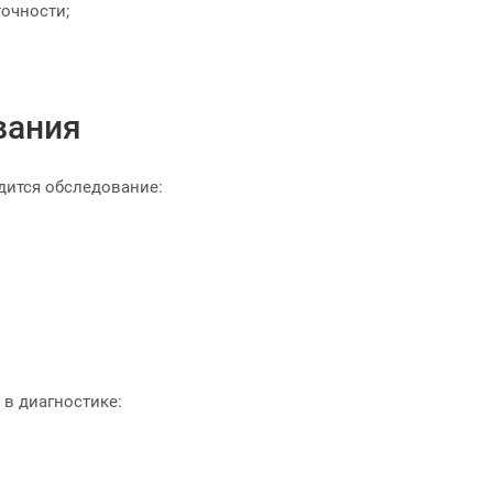
точности;
вания
ится обследование:
 в диагностике: