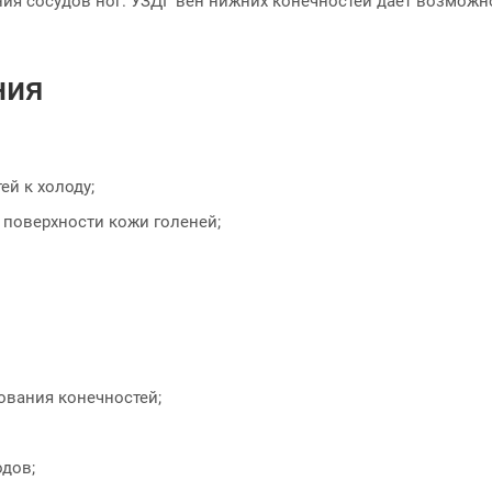
ния сосудов ног. УЗДГ вен нижних конечностей дает возможн
ния
й к холоду;
 поверхности кожи голеней;
ования конечностей;
дов;