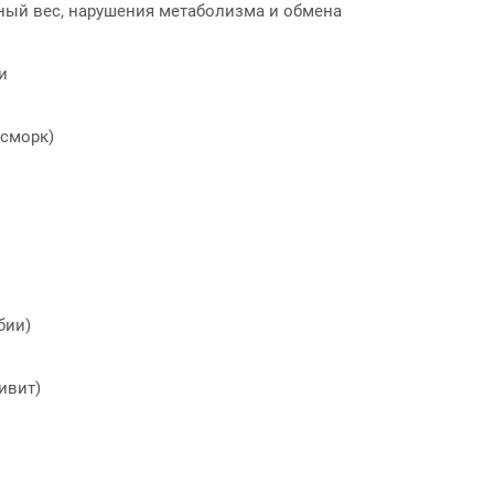
ный вес, нарушения метаболизма и обмена
и
асморк)
бии)
ивит)