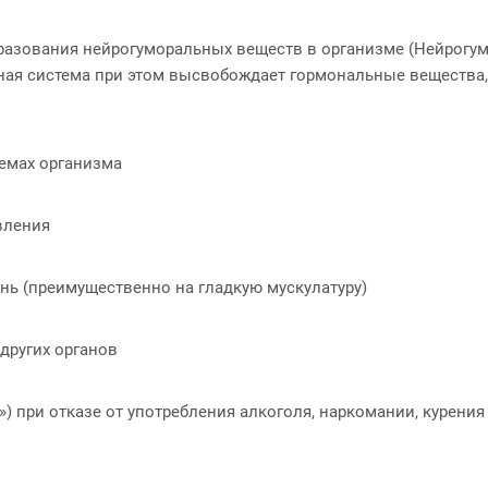
азования нейрогуморальных веществ в организме (Нейрогумо
ная система при этом высвобождает гормональные вещества, 
темах организма
вления
нь (преимущественно на гладкую мускулатуру)
других органов
) при отказе от употребления алкоголя, наркомании, курения