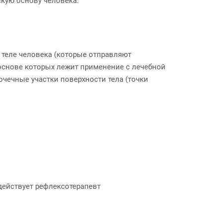
кую основу человека.
 теле человека (которые отправляют
основе которых лежит применение с лечебной
чечные участки поверхности тела (точки
здействует рефлексотерапевт