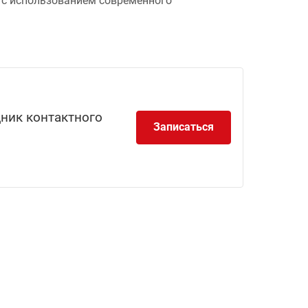
 с использованием современного
дник контактного
Записаться