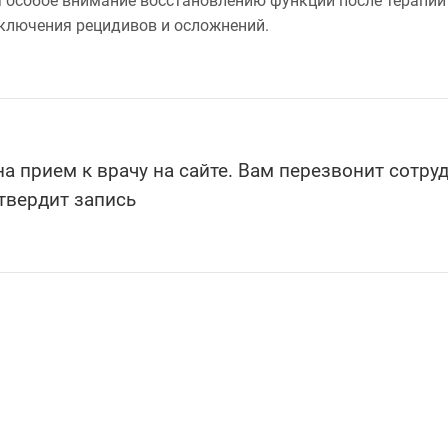
 особое внимание восстановлению функций после терапии
ключения рецидивов и осложнений.
а прием к врачу на сайте. Вам перезвонит сотру
твердит запись