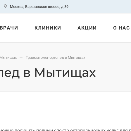
Москва, Варшавское шоссе, д.89
ВРАЧИ
КЛИНИКИ
АКЦИИ
О НАС
—
 Мытищах
Травматолог-ортопед в Мытищах
пед в Мытищах
ожно получить полный спектр ортопедических услуг для 