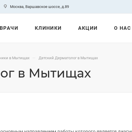
Москва, Варшавское шоссе, д.89
ВРАЧИ
КЛИНИКИ
АКЦИИ
О НАС
—
ники в Мытищах
Детский Дерматолог в Мытищах
ог в Мытищах
основным направлением работы которого является диагнос