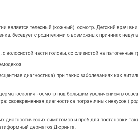
ии является телесный (кожный) осмотр. Детский врач вни
нка, беседует с родителями о возможных причинах недуга
, с волосистой части головы, со слизистой на патогенные 
демодекоз
сцентная диагностика) при таких заболеваниях как витили
дерматоскопия - осмотр под большим увеличением в осве
ра: своевременная диагностика пограничных невусов ( род
х диагностических симптомов и проб для постановки таки
петиформный дерматоз Дюринга.