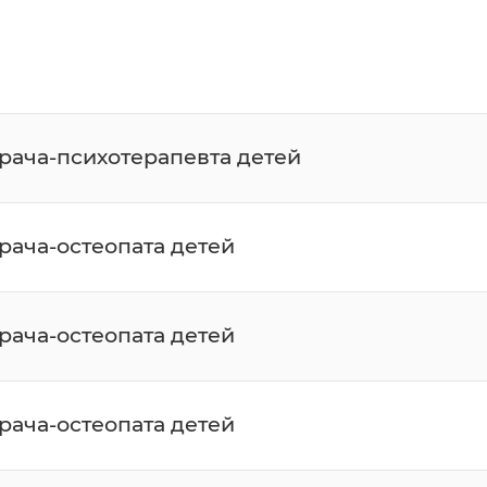
врача-психотерапевта детей
врача-остеопата детей
врача-остеопата детей
врача-остеопата детей