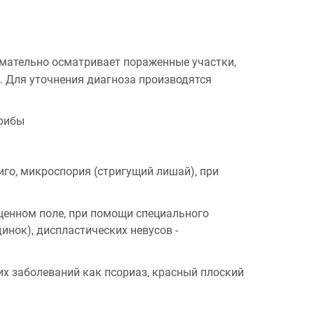
мательно осматривает пораженные участки,
. Для уточнения диагноза производятся
грибы
го, микроспория (стригущий лишай), при
щенном поле, при помощи специального
инок), диспластических невусов -
х заболеваний как псориаз, красный плоский