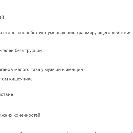
ей
а стопы способствует уменьшению травмирующего действия
телей бега трусцой
ганов малого таза у мужчин и женщин
стом кишечнике
йствие
ижних конечностей