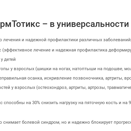
рмТотикс – в универсальности
о лечения и надежной профилактики различных заболеваний,
с (эффективное лечение и надежная профилактика деформир
у детей
опы у взрослых (шишки на ногах, натоптыши на подошве, мол
еправильная осанка, искривление позвоночника, артриты, в
тей у взрослых (остеохондроз, артриты, артрозы, травматич
с способны на 30% снизить нагрузку на пяточную кость и на 
ко снимает болевой синдром, но и надежно блокирует прогре