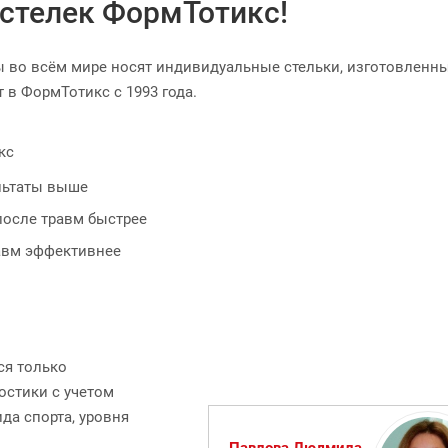
стелек ФормТотикс!
ы во всём мире носят индивидуальные стельки, изготовленн
в ФормТотикс с 1993 года.
кс
льтаты выше
осле травм быстрее
авм эффективнее
ся только
стики с учетом
ида спорта, уровня