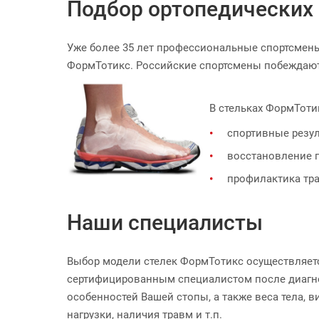
Подбор ортопедических 
Уже более 35 лет профессиональные спортсмен
ФормТотикс. Российские спортсмены побеждают 
В стельках ФормТоти
спортивные резу
восстановление п
профилактика тр
Наши специалисты
Выбор модели стелек ФормТотикс осуществляет
сертифицированным специалистом после диагно
особенностей Вашей стопы, а также веса тела, в
нагрузки, наличия травм и т.п.