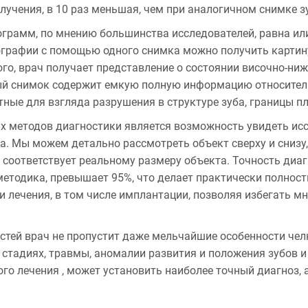
лучения, в 10 раз мень­шая, чем при аналогичном снимке з
ограмм, по мнению большинства исследователей, равна и
ографии с помощью одного снимка можно получить картину
ого, врач получает представление о состоянии височно-ни
й снимок содержит емкую полную информацию относительн
тные для взгляда разрушения в структуре зуба, границы п
 методов диагностики является возможность увидеть иссл
а. Мы можем детально рассмотреть объект сверху и снизу,
 соответствует реальному размеру объекта.
Точность диаг
методика, превышает 95%, что делает практически полнос
лечения, в том числе имплантации, позволяя избегать мн
стей врач не пропустит даже мельчайшие особенности че
 стадиях, травмы, аномалии развития и положения зубов и
о лечения , может установить наиболее точный диагноз, а