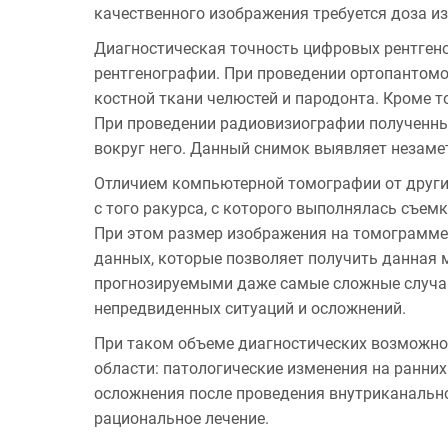
качественного изображения требуется доза из
Диагностическая точность цифровых рентге­н
рентгено­графии. При проведении ортопантом
костной ткани челюстей и пародонта. Кроме т
При проведении радиовизиографии полученны
вокруг него. Данный снимок выявляет незаме
Отличием компьютерной томографии от других
с того ракурса, с которого выполнялась съемк
При этом размер изображения на томограмме
данных, которые позволяет получить данная 
прогнозируемыми даже самые сложные случаи 
непредвиденных ситуаций и осложнений.
При таком объеме диагностических возможно
области: патологические изменения на ранних
осложнения после проведения внутриканальног
рациональное лечение.