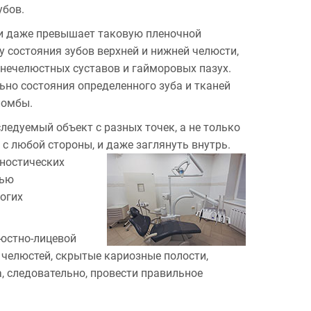
убов.
ли даже превышает таковую пленочной
 состояния зубов верхней и нижней челюсти,
жнечелюстных суставов и гайморовых пазух.
о состояния определенного зуба и тканей
ломбы.
едуемый объект с разных точек, а не только
 с любой стороны, и даже заглянуть внутрь.
ностических
тью
огих
люстно-лицевой
 челюстей, скрытые кариозные полости,
, следовательно, провести правильное