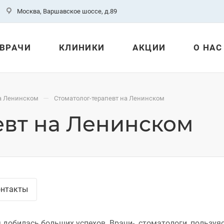
Москва, Варшавское шоссе, д.89
ВРАЧИ
КЛИНИКИ
АКЦИИ
О НАС
—
а Ленинском
Стоматолог-терапевт на Ленинском
евт на Ленинском
онтакты
 добилась больших успехов. Врачи- стоматологи, пользуяс