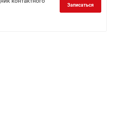
дник контактного
Записаться