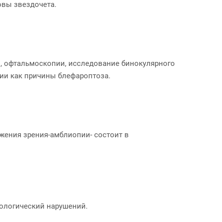
овы звездочета.
и, офтальмоскопии, исследование бинокулярного
гии как причины блефароптоза.
ижения зрения-амблиопии- состоит в
рологический нарушений.