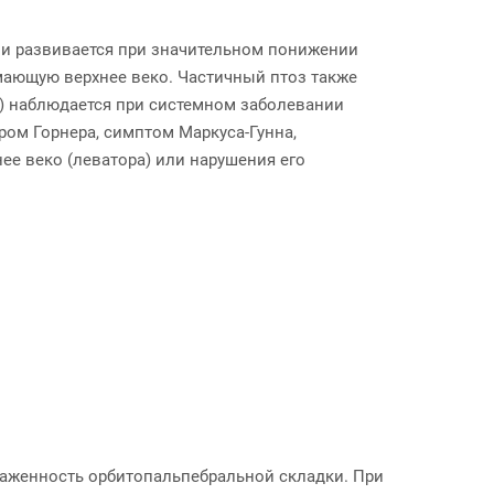
и развивается при значительном понижении
мающую верхнее веко. Частичный птоз также
) наблюдается при системном заболевании
ом Горнера, симптом Маркуса-Гунна,
е веко (леватора) или нарушения его
аженность орбитопальпебральной складки. При