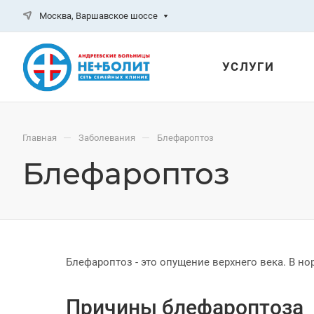
Москва, Варшавское шоссе
УСЛУГИ
—
—
Главная
Заболевания
Блефароптоз
Блефароптоз
Блефароптоз - это опущение верхнего века. В но
Причины блефароптоза