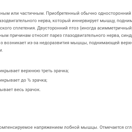
ным или частичным. Приобретенный обычно односторонний 
лазодвигательного нерва, который иннервирует мышцу, подни
ского сплетения. Двусторонний птоз (иногда асимметричный
ым причинам относят парез глазодвигательного нерва, синдр
з возникает из-за недоразвития мышцы, поднимающей верхне
м.
рикрывает верхнюю треть зрачка;
рикрывает до ½ зрачка;
рывает весь зрачок.
 компенсируемое напряжением лобной мышцы. Отмечается сгл