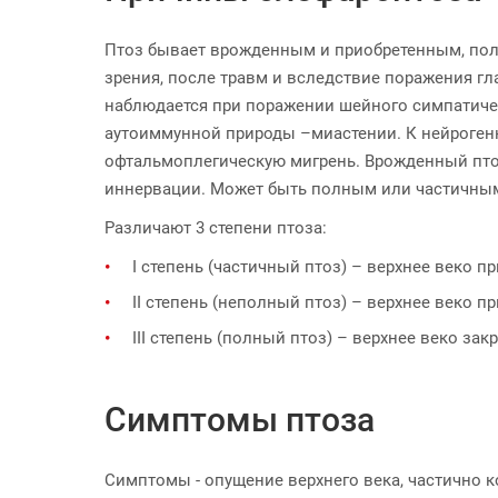
Птоз бывает врожденным и приобретенным, пол
зрения, после травм и вследствие поражения г
наблюдается при поражении шейного симпатиче
аутоиммунной природы –миастении. К нейрогенн
офтальмоплегическую мигрень. Врожденный пто
иннервации. Может быть полным или частичны
Различают 3 степени птоза:
I степень (частичный птоз) – верхнее веко п
II степень (неполный птоз) – верхнее веко п
III степень (полный птоз) – верхнее веко зак
Симптомы птоза
Симптомы - опущение верхнего века, частично