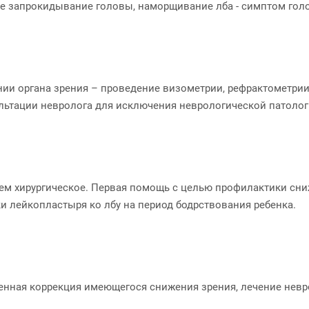
е запрокидывание головы, наморщивание лба - симптом гол
нии органа зрения – проведение визометрии, рефрактометри
ультации невролога для исключения неврологической патоло
тем хирургическое. Первая помощь с целью профилактики сн
 лейкопластыря ко лбу на период бодрствования ребенка.
енная коррекция имеющегося снижения зрения, лечение нев