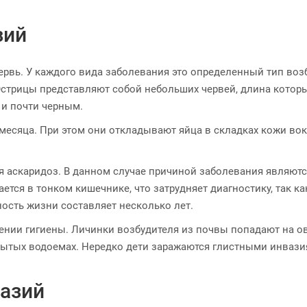
зий
ервь. У каждого вида заболевания это определенный тип во
стрицы представляют собой небольших червей, длина которы
 и почти черным.
есяца. При этом они откладывают яйца в складках кожи вокр
я аскаридоз. В данном случае причиной заболевания являютс
тся в тонком кишечнике, что затрудняет диагностику, так как
ность жизни составляет несколько лет.
ении гигиены. Личинки возбудителя из почвы попадают на ов
ытых водоемах. Нередко дети заражаются глистными инвази
азий