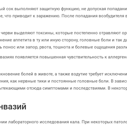
ый сок выполняют защитную функцию, не допуская попадания
е, что приводит к заражению. После попадания возбудителя 
черви выделяют токсины, которые постепенно отравляют орга
ние аппетита в ту или иную сторону, головные боли и так д
ь понос или запор, рвота, тошнота и болевые ощущения разл
нвазиях появляется повышенная чувствительность к аллерген
новение болей в животе, а также вздутие требует исключен
ния, как нервные тики и постоянные головные боли. В завис
вытекающими отсюда симптомами и последствиями. В некото
нвазий
нии лабораторного исследования кала. При некоторых патоло