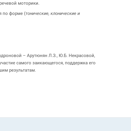
речевой моторики.
 по форме (
тонические, клонические и
роновой – Арутюнян Л.З., Ю.Б. Некрасовой,
участие самого заикающегося, поддержка его
шим результатам.