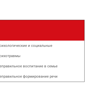
сихологические и социальные
сихотравмы
еправильное воспитание в семье
еправильное формирование речи