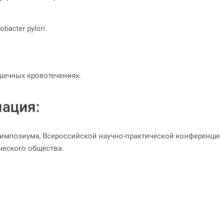
bacter pylori.
шечных кровотечениях.
ация:
симпозиума, Всероссийской научно-практической конференци
ческого общества.