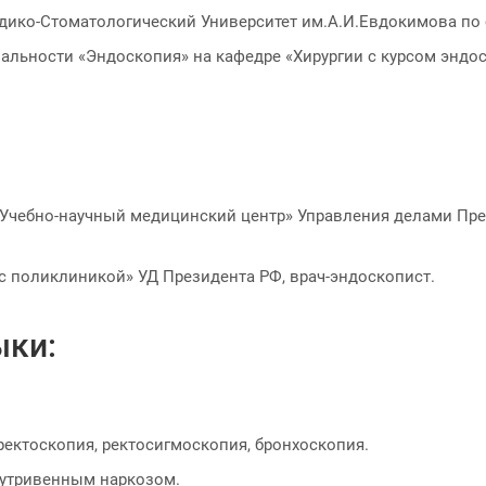
едико-Стоматологический Университет им.А.И.Евдокимова по
циальности «Эндоскопия» на кафедре «Хирургии с курсом эндо
У «Учебно-научный медицинский центр» Управления делами Пр
 с поликлиникой» УД Президента РФ, врач-эндоскопист.
ыки:
ректоскопия, ректосигмоскопия, бронхоскопия.
нутривенным наркозом.