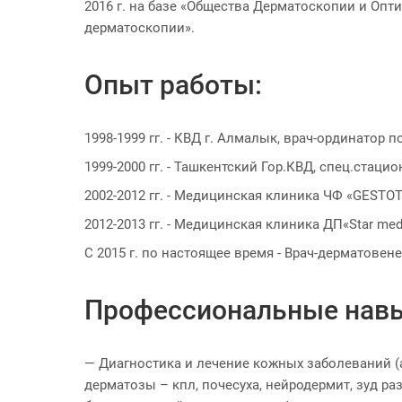
2016 г. на базе «Общества Дерматоскопии и Опт
дерматоскопии».
Опыт работы:
1998-1999 гг. - КВД г. Алмалык, врач-ординатор
1999-2000 гг. - Ташкентский Гор.КВД, спец.стаци
2002-2012 гг. - Медицинская клиника ЧФ «GESTOT
2012-2013 гг. - Медицинская клиника ДП«Star me
С 2015 г. по настоящее время - Врач-дерматове
Профессиональные нав
— Диагностика и лечение кожных заболеваний (а
дерматозы – кпл, почесуха, нейродермит, зуд р