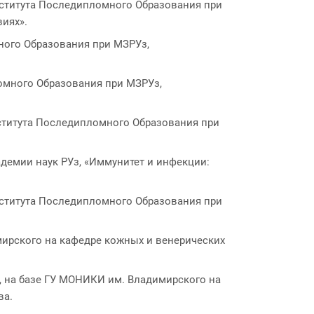
нститута Последипломного Образования при
иях».
ного Образования при МЗРУз,
ломного Образования при МЗРУз,
нститута Последипломного Образования при
демии наук РУз, «Иммунитет и инфекции:
нститута Последипломного Образования при
мирского на кафедре кожных и венерических
, на базе ГУ МОНИКИ им. Владимирского на
ва.