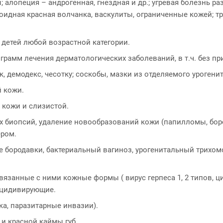
алопеция – андрогенная, гнездная и др.; угревая болезнь раз
оидная красная волчанка, васкулиты, ограниченные кожей; тр
 детей любой возрастной категории.
рамм лечения дерматологических заболеваний, в т.ч. без пр
к, демодекс, чесотку; соскобы, мазки из отделяемого уроген
й кожи.
кожи и слизистой.
х биопсий, удаление новообразований кожи (папилломы, бор
ером.
 бородавки, бактериальный вагиноз, урогенитальный трихом
язанные с ними кожные формы ( вирус герпеса 1, 2 типов, ци
рецидивирующие.
ка, паразитарные инвазии).
и красной каймы губ.