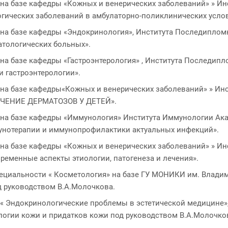
 на базе кафедры «Кожных и венерических заболеваний» » И
огических заболеваний в амбулаторно-поликлинических услов
 на базе кафедры «Эндокринология», Института Последиплом
атологических больных».
 на базе кафедры «Гастроэнтерология» , Института Последип
 гастроэнтерологии».
 на базе кафедры«Кожных и венерических заболеваний» » И
ЧЕНИЕ ДЕРМАТОЗОВ У ДЕТЕЙ».
 на базе кафедры «Иммунология» Института Иммунологии Ака
унотерапии и иммунопрофилактики актуальных инфекций».
 на базе кафедры «Кожных и венерических заболеваний» » И
ременные аспекты этиологии, патогенеза и лечения».
пециальности « Косметология» на базе ГУ МОНИКИ им. Влади
д руководством В.А.Молочкова.
 « Эндокринологические проблемы в эстетической медицине»
логии кожи и придатков кожи под руководством В.А.Молочко