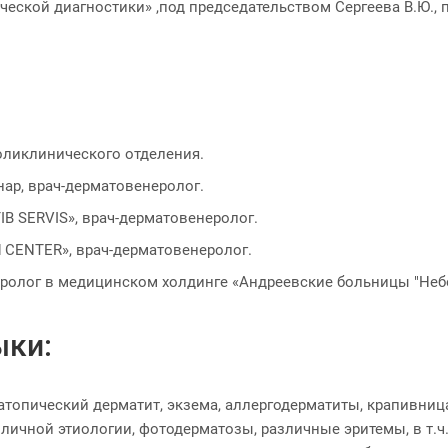
ической диагностики» ,под председательством Сергеева В.Ю.
 поликлинического отделения.
онар, врач-дерматовенеролог.
IB SERVIS», врач-дерматовенеролог.
d CENTER», врач-дерматовенеролог.
неролог в медицинском холдинге «Андреевские больницы "Небол
ыки:
топический дерматит, экзема, аллергодерматиты, крапивница 
азличной этиологии, фотодерматозы, различные эритемы, в т.