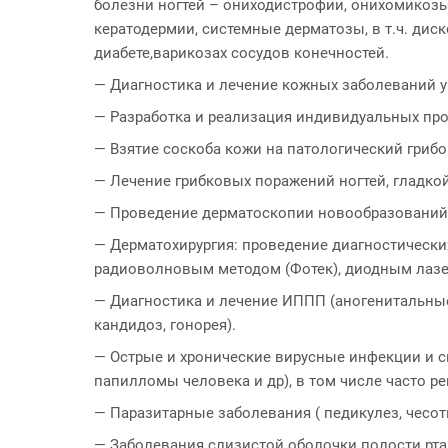
болезни ногтей – ониходистрофии, онихомикозы; 
кератодермии, системные дерматозы, в т.ч. диск
диабете,варикозах сосудов конечностей.
— Диагностика и лечение кожных заболеваний у
— Разработка и реализация индивидуальных прог
— Взятие соскоба кожи на патологический грибо
— Лечение грибковых поражений ногтей, гладко
— Проведение дерматоскопии новообразований 
— Дерматохирургия: проведение диагностически
радиоволновым методом (Фотек), диодным лаз
— Диагностика и лечение ИППП (аногенитальные
кандидоз, гонорея).
— Острые и хронические вирусные инфекции и св
папилломы человека и др), в том числе часто 
— Паразитарные заболевания ( педикулез, чесот
— Заболевания слизистой оболочки полости рта 