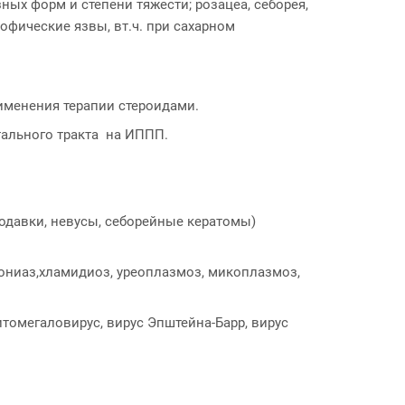
ных форм и степени тяжести; розацеа, себорея,
офические язвы, вт.ч. при сахарном
именения терапии стероидами.
итального тракта на ИППП.
одавки, невусы, себорейные кератомы)
ониаз,хламидиоз, уреоплазмоз, микоплазмоз,
томегаловирус, вирус Эпштейна-Барр, вирус