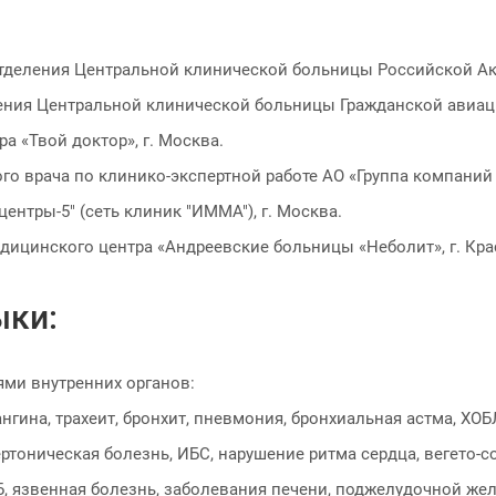
о отделения Центральной клинической больницы Российской Ак
ления Центральной клинической больницы Гражданской авиаци
ра «Твой доктор», г. Москва.
ного врача по клинико-экспертной работе АО «Группа компаний 
центры-5" (сеть клиник "ИММА"), г. Москва.
едицинского центра «Андреевские больницы «Неболит», г. Кра
ыки:
ями внутренних органов:
нгина, трахеит, бронхит, пневмония, бронхиальная астма, ХОБ
ртоническая болезнь, ИБС, нарушение ритма сердца, вегето-с
Б, язвенная болезнь, заболевания печени, поджелудочной же