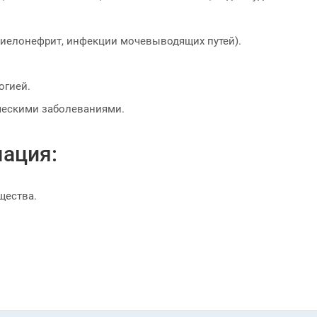
пиелонефрит, инфекции мочевыводящих путей).
огией.
ческими заболеваниями.
ация:
щества.