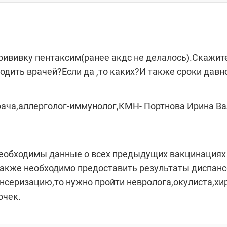
прививку пентаксим(ранее акдс не делалось).Скажи
ходить врачей?Если да ,то каких?И также сроки дав
рача,аллерголог-иммунолог,КМН- Портнова Ирина Ва
еобходимы данные о всех предыдущих вакцинациях 
).Также необходимо предоставить результаты диспа
ансеризацию,то нужно пройти невролога,окулиста,хи
очек.