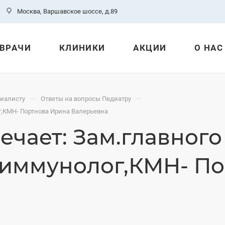
Москва, Варшавское шоссе, д.89
ВРАЧИ
КЛИНИКИ
АКЦИИ
О НАС
—
—
циалисту
Ответы на вопросы Педиатру
ог,КМН- Портнова Ирина Валерьевна
ечает: Зам.главного
-иммунолог,КМН- П