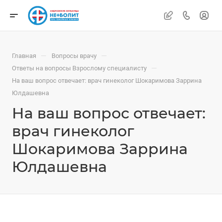
—
—
Главная
Вопросы врачу
—
Ответы на вопросы Взрослому специалисту
На ваш вопрос отвечает: врач гинеколог Шокаримова Заррина
Юлдашевна
На ваш вопрос отвечает:
врач гинеколог
Шокаримова Заррина
Юлдашевна