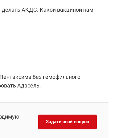
м делать АКДС. Какой вакциной нам
у Пентаксима без гемофильного
зовать Адасель.
ходимую
Задать свой вопрос