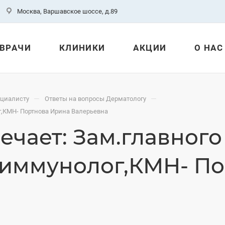
Москва, Варшавское шоссе, д.89
ВРАЧИ
КЛИНИКИ
АКЦИИ
О НАС
—
—
ециалисту
Ответы на вопросы Дерматологу
ог,КМН- Портнова Ирина Валерьевна
ечает: Зам.главного
-иммунолог,КМН- П