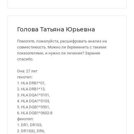
Голова Татьяна Юрьевна
Помогите, пожалуйста, расшифровать анализ на
совместимость. Можно ли беременеть с такими
показателями, и нужно ли лечение? Заранее
спасибо.
Она: 27 лет
генотип:
1. HLA DRB1*01,
2. HLA DRB1*13,
3. HLA DQA1*0101,
4. HLA DQA1*0103,
5. HLA DQB1*0501,
6. HLA DQB1*0602-8
фенотип:
1. DR1, DR103,
2. DR13(6), DR6,