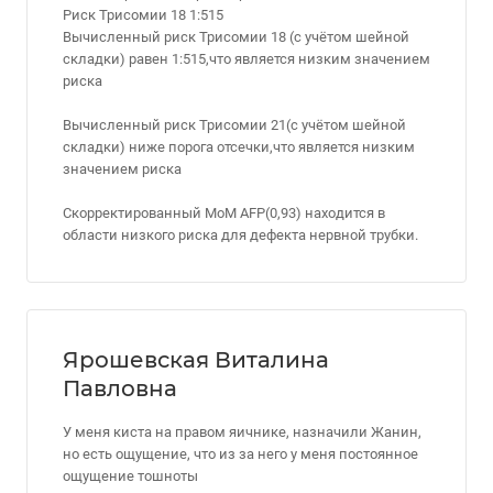
Риск Трисомии 18 1:515
Вычисленный риск Трисомии 18 (с учётом шейной
складки) равен 1:515,что является низким значением
риска
Вычисленный риск Трисомии 21(с учётом шейной
складки) ниже порога отсечки,что является низким
значением риска
Скорректированный МоМ AFP(0,93) находится в
области низкого риска для дефекта нервной трубки.
Ярошевская Виталина
Павловна
У меня киста на правом яичнике, назначили Жанин,
но есть ощущение, что из за него у меня постоянное
ощущение тошноты