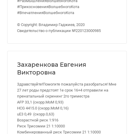
#РазмышленияВолшебногоКота
#ПрикосновенияВолшебногоКота
#ВпечатленияВолшебногоКота
© Copyright: Владимир Гаджиев, 2020
Свидетельство о публикации №220123000985
Захаренкова Евгения
Викторовна
Здравствуйте!Помогите пожалуйста разобраться! Мне
27 лет роды предстоят 1е срок 16+4 отправили на
пренатальный скрининг 2го триместра
AFP 33,1 (скорр.МоМ 0,93)
HCG 4415.0 (скорр.МоМ 0,16)
uE3 0,49 (скорр.0,63)
Возрастной риск 1:916
Риск Трисомии 21 1:10000
Комбинированный риск Трисомии 21 1:10000