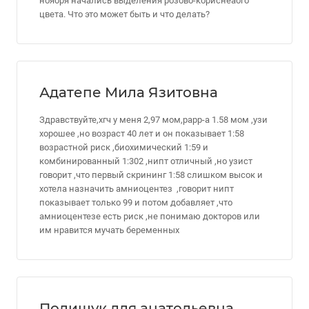
ноября начались выделения розово-кориснеаого
цвета. Что это может быть и что делать?
Адатепе Мила Язитовна
Здравствуйте,хгч у меня 2,97 мом,рарр-а 1.58 мом ,узи
хорошее ,но возраст 40 лет и он показывает 1:58
возрастной риск ,биохимический 1:59 и
комбинированный 1:302 ,нипт отличный ,но узист
говорит ,что первый скрининг 1:58 слишком высок и
хотела назначить амниоцентез ,говорит нипт
показывает только 99 и потом добавляет ,что
амниоцентезе есть риск ,не понимаю докторов или
им нравится мучать беременных
Полищук для анатольевна