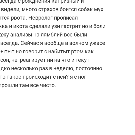
 всегда с рожднения капризный и
 видели, много страхов боится собак мух
атся рвота. Невролог прописал
а и икота сделали узи гастрит но и боли
скажу анализы на лямблий все были
 всегда. Сейчас я вообще в аолном ужасе
рытыт но говорит с набитыт ртом как
он, не реагирует ни на что и текут
едко несколько раз в неделю, постоянно
о такое происходит с ней? я с ног
прошли там все чисто.