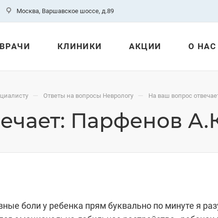
Москва, Варшавское шоссе, д.89
ВРАЧИ
КЛИНИКИ
АКЦИИ
О НАС
—
—
ециалисту
Ответы на вопросы Неврологу
На ваш вопрос отвечает
ечает: Парфенов А.К
овные боли у ребенка прям буквально по минуте я ра