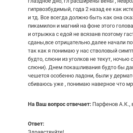
глаздное дно, гл расширены вены , невр
гипрвозбудимый, года 2 назад ее как исте
и тд. Все всегда должно быть как она ск
пикамилон и магний на фоне этого голова
и отрыжка с едой не всязанв поэтому гас
сданы,все отрицательно.далее начали пот
так как я понимаю у нас стволовый симп
будто, слюни из уголков не текут, ночью
слюни). Днем покашливания будто бы дав
чешется особенно ладони, были у дермато
сбиваюсь уже , понимаю наверное что мр
На Ваш вопрос отвечает:
Парфенов А.К., 
Ответ:
Здравствуйте!