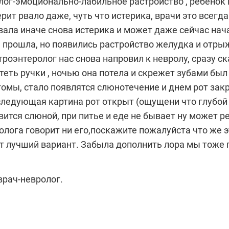
олог-эмоционально-лабильное растройство , ребенок
рит рвало даже, чуть что истерика, врачи это всегда
азала иначе снова истерика и может даже сейчас нач
 прошла, но появились растройство желудка и отрыжк
троэнтеролог нас снова напровил к невролу, сразу 
еть ручки , ночью она потела и скрежет зубами был
томы, стало появлятся слюнотечение и днем рот зак
 следующая картина рот открыт (ощущени что глубой с
ится слюной, при питье и еде не бывает ну может р
лога говорит ни его,поскажите пожалуйста что же эт
т лучший вариант. Забыла дополнить лора мы тоже 
врач-невролог.