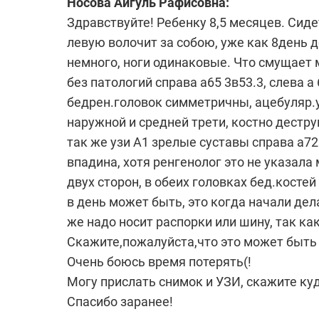
Носова Айгуль Рафисовна:
Здравствуйте! Ребенку 8,5 месяцев. Сиде
левую волочит за собою, уже как 8день 
немного, ноги одинаковые. Что смущает 
без патологий справа а65 3в53.3, слева а
бедрен.головок симметричны, ацебуляр.у
наружной и средней трети, костно дестру
так же узи А1 зрелые суставы справа а72в
впадина, хотя ренгенолог это не указала
двух сторон, в обеих головках бед.косте
в день может быть, это когда начали де
же надо носит распорки или шину, так к
Скажите,пожалуйста,что это может быть
Очень боюсь время потерять(!
Могу прислать снимок и УЗИ, скажите куд
Спасибо заранее!