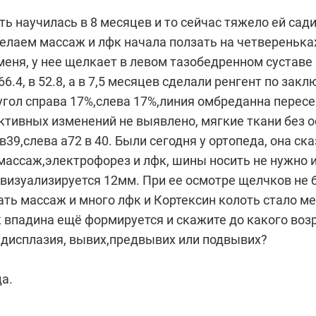
ть научилась в 8 месяцев и то сейчас тяжело ей сади
делаем массаж и лфк начала ползать на четвереньках
меня, у нее щелкает в левом тазобедренном суставе
 66.4, в 52.8, а в 7,5 месяцев сделали ренгент по з
гол справа 17%,слева 17%,линия омбреданна пересе
ктивных изменений не выявлено, мягкие ткани без о
39,слева а72 в 40. Были сегодня у ортопеда, она ск
 массаж,электрофорез и лфк, шины носить не нужно 
й визуализируется 12мм. При ее осмотре щелчков не б
лать массаж и много лфк и Кортексин колоть стало 
ак впадина ещё формируется и скажите до какого воз
 дисплазия, вывих,предвывих или подвывих?
а.