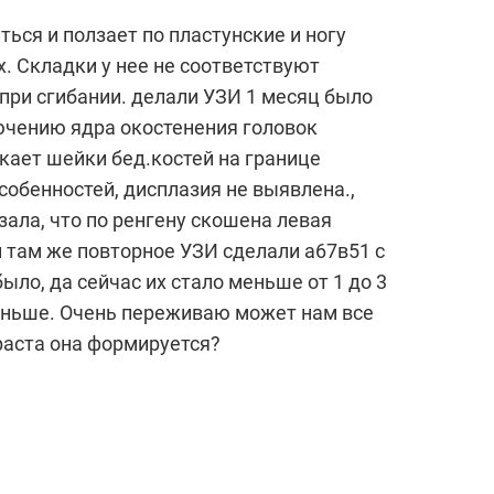
ться и ползает по пластунские и ногу
. Складки у нее не соответствуют
 при сгибании. делали УЗИ 1 месяц было
аключению ядра окостенения головок
кает шейки бед.костей на границе
собенностей, дисплазия не выявлена.,
азала, что по ренгену скошена левая
и там же повторное УЗИ сделали а67в51 с
ыло, да сейчас их стало меньше от 1 до 3
меньше. Очень переживаю может нам все
раста она формируется?