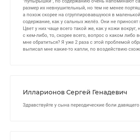
"пупырышки", по содержанию очень напоминают са
размер их невнушительный, но тем не менее портящ
а похож скорее на сгруппировавшуюся в маленько
содержание, как у сальных желёз. Они не приносят
Цвет у них чаще всего такой же, как у кожи вокру
с кем-либо, то, скорее всего, вопрос о каком либо 
мне обратиться? Я уже 2 раза с этой проблемой обр
выписал мне какие-то капли, по воздействию схожи
Илларионов Сергей Генадевич
Здравствуйте у сына переодические боли давящего 