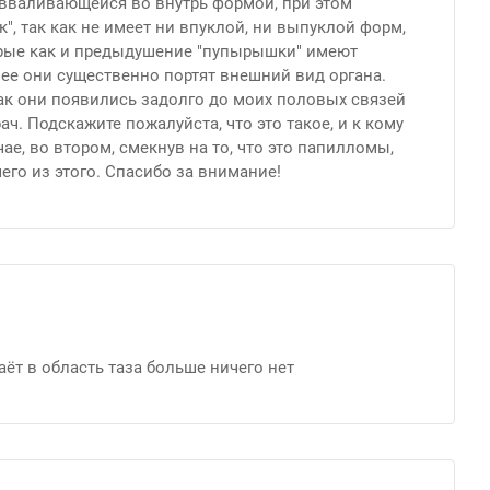
 вваливающейся во внутрь формой, при этом
", так как не имеет ни впуклой, ни выпуклой форм,
орые как и предыдушение "пупырышки" имеют
нее они существенно портят внешний вид органа.
 как они появились задолго до моих половых связей
ач. Подскажите пожалуйста, что это такое, и к кому
ае, во втором, смекнув на то, что это папилломы,
его из этого. Спасибо за внимание!
ёт в область таза больше ничего нет