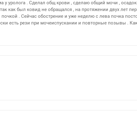
 у уролога . Сделал общ крови , сделаю общий мочи , осадок 
 так как был ковид не обращался , на протяжении двух лет п
ой почкой . Сейчас обострение и уже неделю с лева почка пос
ески есть рези при мочеиспускании и повторные позывы . Ка