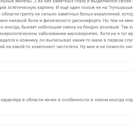
льные железы. 2 из них заметных глазу и выделяются своей
ий эстетическую картину. И ещё один похож не на "пупырышек
й области группу не сильно заметных белых вкраплений, кот
 мне никакой боли и физического дискомфорта. Но тем не ме
г, но иногда, бывает небольшая смена на бледно розовый. Так
венерологическом заболевании маловероятен. Хотя не я тут вр
ащался к кожнику, он выписывал какие-то мази в первом случ
й на какой-то компонент чистотела. Ну мне и не помогло нич
характера в области яичек в особенности в левом иногда отда