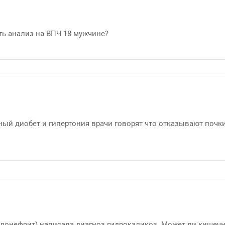
ть анализ на ВПЧ 18 мужчине?
рный диобет и гипертония врачи говорят что отказывают почк
лонефрит) написала диагноз гидрокаликоз. Может ли кишечн