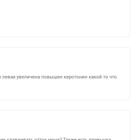
и левая увеличена повышен керотонин какой то что
ик сдавливать отток мочи? Также есть привычка