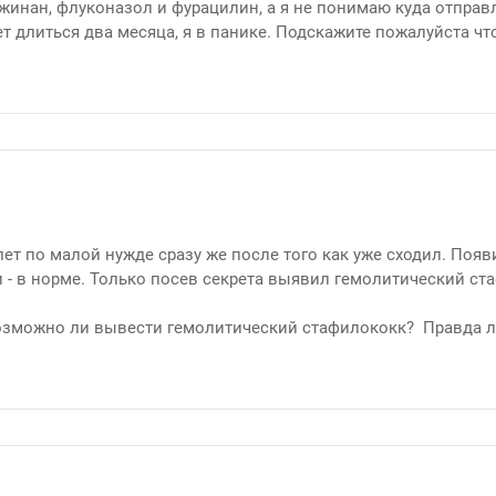
жинан, флуконазол и фурацилин, а я не понимаю куда отправ
 длиться два месяца, я в панике. Подскажите пожалуйста чт
лет по малой нужде сразу же после того как уже сходил. Появ
и - в норме. Только посев секрета выявил гемолитический ст
Возможно ли вывести гемолитический стафилококк? Правда л