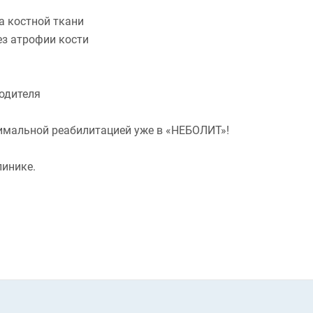
а костной ткани
ез атрофии кости
одителя
имальной реабилитацией уже в «НЕБОЛИТ»!
линике.