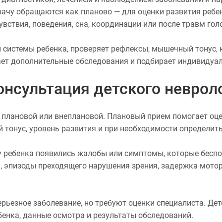
рачу обращаются как планово — для оценки развития ребе
вствия, поведения, сна, координации или после травм гол
 системы ребенка, проверяет рефлексы, мышечный тонус, 
ает дополнительные обследования и подбирает индивидуа
онсультация детского неврол
 плановой или внеплановой. Плановый прием помогает оце
тонус, уровень развития и при необходимости определит
 у ребенка появились жалобы или симптомы, которые беспо
, эпизоды преходящего нарушения зрения, задержка моторн
рьезное заболевание, но требуют оценки специалиста. Дет
бенка, данные осмотра и результаты обследований.