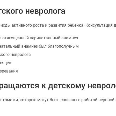
ского невролога
иоды активного роста и развития ребенка. Консультация 
ыл отягощенный перинатальный анамнез
инатальный анамнез был благополучным
ского невролога
есяцев
озревания
ращаются к детскому неврол
птомами, которые могут быть связаны с работой нервной 