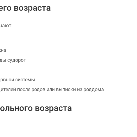
его возраста
ечают:
сна
ды судорог
ервной системы
ителей после родов или выписки из роддома
ольного возраста