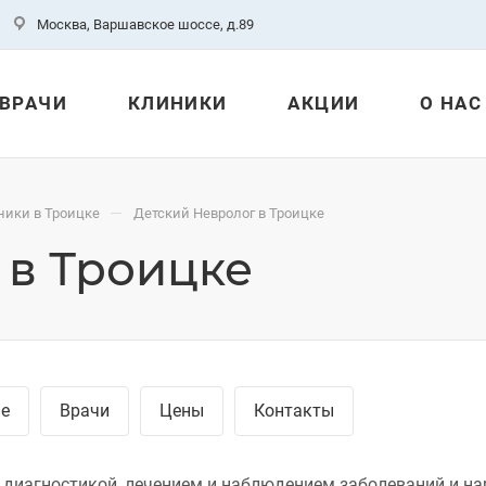
Москва, Варшавское шоссе, д.89
ВРАЧИ
КЛИНИКИ
АКЦИИ
О НАС
—
ники в Троицке
Детский Невролог в Троицке
 в Троицке
ие
Врачи
Цены
Контакты
 диагностикой, лечением и наблюдением заболеваний и на