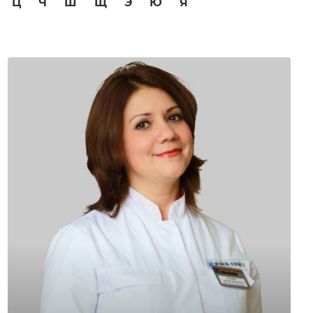
Ц
Ч
Ш
Щ
Э
Ю
Я