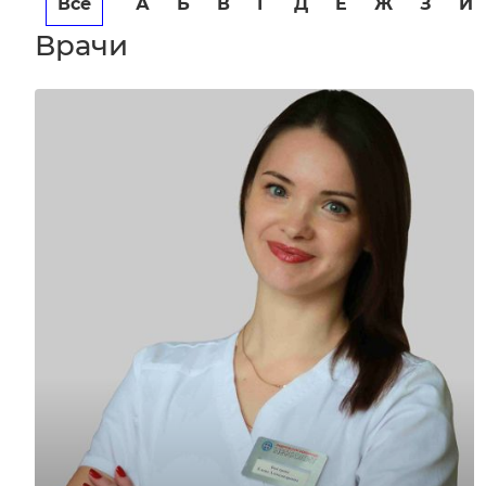
Все
А
Б
В
Г
Д
Е
Ж
З
И
Врачи