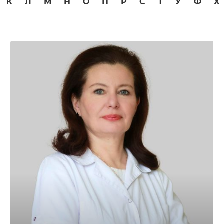
К
Л
М
Н
О
П
Р
С
Т
У
Ф
Х