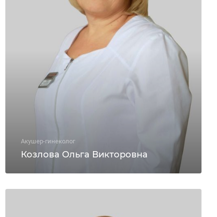
Акушер-гинеколог
Козлова Ольга Викторовна