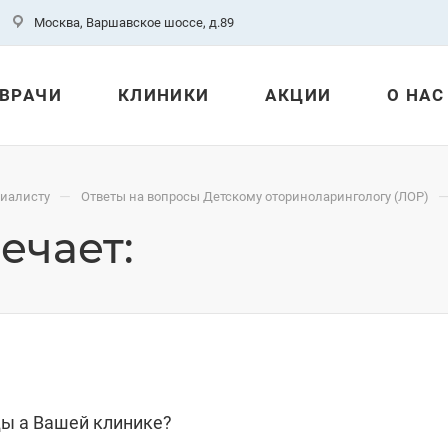
Москва, Варшавское шоссе, д.89
ВРАЧИ
КЛИНИКИ
АКЦИИ
О НАС
—
циалисту
Ответы на вопросы Детскому оториноларингологу (ЛОР)
ечает:
ды а Вашей клинике?