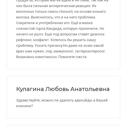
продукты, которые мы не едим и не пьём, так как на
них была сильная аллергическая реакция. Из
молочных только смесь Нэнни3, на основе козьего
молока. Выяснилось, что и на него проблема.
Сократили и употребление его. Ещё в мазке
слизистой горла Кандида, которую пролечили. Но
ничего не ушло. Ещё под вопросом ставят диагноз:
рефлюкс эзофагит. Хотелось бы решить нашу
проблему. Узнать причину.Но даже не знаю какой
врач нам нужен: лор, иммунолог, гастероэнтеролог.
Возможно комплексно. Помогите пжста.
Кулагина Любовь Анатольевна
Здравствуйте, можно ли удалить аденойды а Вашей
клинике?