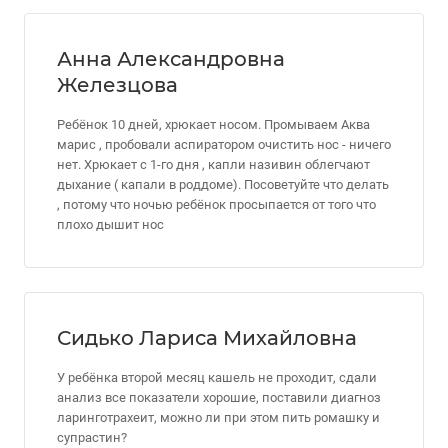
Анна Александровна
Железцова
Ребёнок 10 дней, хрюкает носом. Промываем Аква
марис , пробовали аспиратором очистить нос - ничего
нет. Хрюкает с 1-го дня , капли називин облегчают
дыхание ( капали в роддоме). Посоветуйте что делать
, потому что ночью ребёнок просыпается от того что
плохо дышит нос
Сидько Лариса Михайловна
У ребёнка второй месяц кашель не проходит, сдали
анализ все показатели хорошие, поставили диагноз
ларинготрахеит, можно ли при этом пить ромашку и
супрастин?