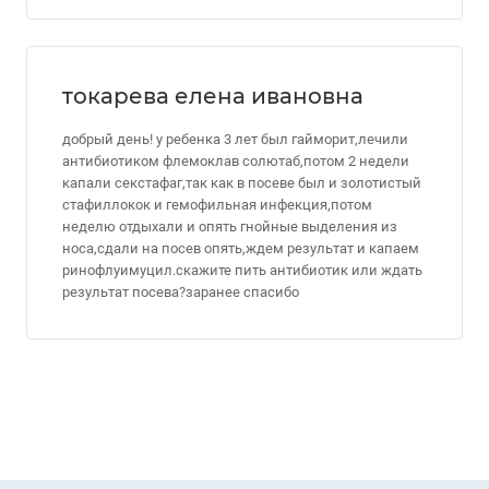
токарева елена ивановна
добрый день! у ребенка 3 лет был гайморит,лечили
антибиотиком флемоклав солютаб,потом 2 недели
капали секстафаг,так как в посеве был и золотистый
стафиллокок и гемофильная инфекция,потом
неделю отдыхали и опять гнойные выделения из
носа,сдали на посев опять,ждем результат и капаем
ринофлуимуцил.скажите пить антибиотик или ждать
результат посева?заранее спасибо