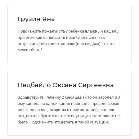
Грузин Яна
Подскажите пожалуйста у ребенка влажный кашель,
при этом как он дышит в носике слышны как
потрескивание толи хрипочки(при выдохе) что это
может быть?
Недбайло Оксана Сергеевна
Здравствуйте !Ребенку 2 месяца,как то он заболел и я
ему капала по одной капле називина ,прошло время
он выздоровел ,но хрипы в носу остались,сопелек
нет ,вот как будто у него это внутри ,до этого такого не
было .Подскажите что делать в такой ситуации.