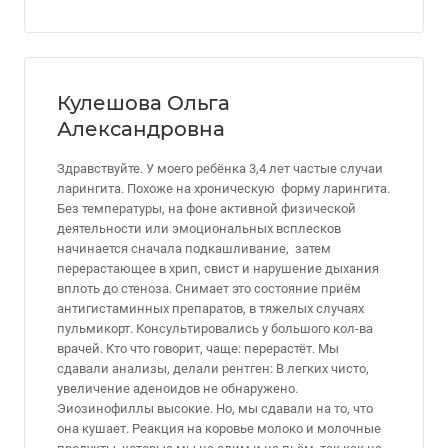
Кулешова Ольга
Александровна
Здравствуйте. У моего ребёнка 3,4 лет частые случаи
ларингита. Похоже на хроническую форму ларингита.
Без температуры, на фоне активной физической
деятельности или эмоциональных всплесков
начинается сначала подкашливание, затем
перерастающее в хрип, свист и нарушение дыхания
вплоть до стеноза. Снимает это состояние приём
антигистаминных препаратов, в тяжелых случаях
пульмикорт. Консультировались у большого кол-ва
врачей. Кто что говорит, чаще: перерастёт. Мы
сдавали анализы, делали рентген: В легких чисто,
увеличение аденоидов не обнаружено.
Эиозинофиллы высокие. Но, мы сдавали на то, что
она кушает. Реакция на коровье молоко и молочные