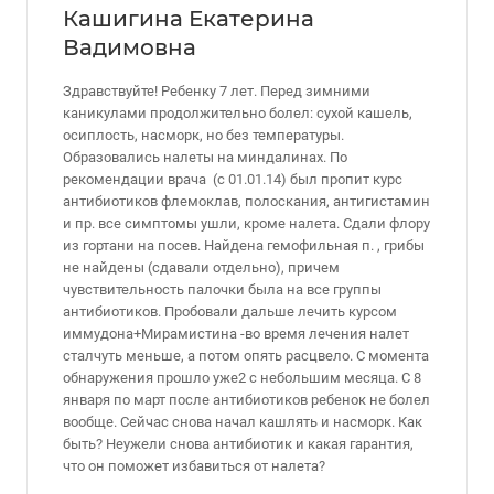
Кашигина Екатерина
Вадимовна
Здравствуйте! Ребенку 7 лет. Перед зимними
каникулами продолжительно болел: сухой кашель,
осиплость, насморк, но без температуры.
Образовались налеты на миндалинах. По
рекомендации врача (с 01.01.14) был пропит курс
антибиотиков флемоклав, полоскания, антигистамин
и пр. все симптомы ушли, кроме налета. Сдали флору
из гортани на посев. Найдена гемофильная п. , грибы
не найдены (сдавали отдельно), причем
чувствительность палочки была на все группы
антибиотиков. Пробовали дальше лечить курсом
иммудона+Мирамистина -во время лечения налет
сталчуть меньше, а потом опять расцвело. С момента
обнаружения прошло уже2 с небольшим месяца. С 8
января по март после антибиотиков ребенок не болел
вообще. Сейчас снова начал кашлять и насморк. Как
быть? Неужели снова антибиотик и какая гарантия,
что он поможет избавиться от налета?