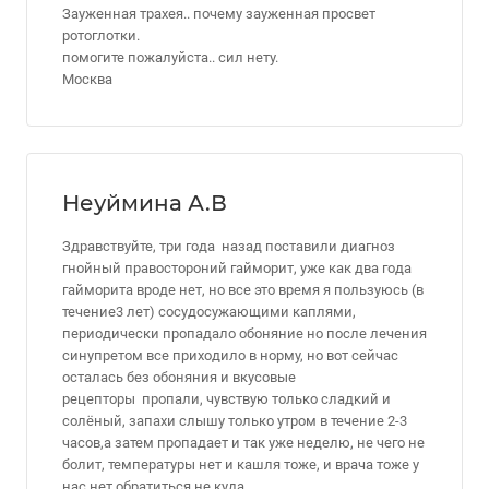
Зауженная трахея.. почему зауженная просвет
ротоглотки.
помогите пожалуйста.. сил нету.
Москва
Неуймина А.В
Здравствуйте, три года назад поставили диагноз
гнойный правостороний гайморит, уже как два года
гайморита вроде нет, но все это время я пользуюсь (в
течение3 лет) сосудосужающими каплями,
периодически пропадало обоняние но после лечения
синупретом все приходило в норму, но вот сейчас
осталась без обоняния и вкусовые
рецепторы пропали, чувствую только сладкий и
солёный, запахи слышу только утром в течение 2-3
часов,а затем пропадает и так уже неделю, не чего не
болит, температуры нет и кашля тоже, и врача тоже у
нас нет обратиться не куда