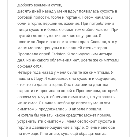
Доброго времени суток,
Десять дней назад у меня вдруг появилась сухость в
ротовой полости, горле и гортани. Потом начались
боли в горле, першение, жжение. При потреблении
пищи сухость и болевые симптомы облегчаются. При
пустой глотке сухость сильная ощущается. Я
посетила Лора и она осмотрела горло. Сказала, что у
меня мелкие гранулы в на задней стенке горла.
Прописала спрей Farinton. Я пользуюсь им четыре
дня, но никакого облегчения нет. Все те же симптомы
сохраняются.
Четыре года назад у меня были те же симптомы. Я
пошла к Лору. Я жаловалась на сухость и ощущение,
что что-то давит в горле. Она поставила диагноз
фарингит и прописала спрей с Прополисом, который
совсем чуть-чуть облегчал симптомы, но устранить
их не смог. С начала ноября до апреля у меня эти
симптомы продолжались. В апреле прошли.
Я хотела бы узнать, какое средство может помочь
устранить эти симптомы. Меня беспокоит сухость в
горле и давящее ощущение в горле. Очень надеюсь
на помощь. Я не знаю, куда ещё обращаться за