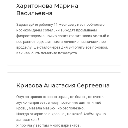
Харитонова Марина
Васильевна
Здраствуйте ребенку 11 месяцев у нас проблема с
носиком днем сопельки выходят промываем
физраствором а ночью сопит храпит носик чистый а
все равно не дышит нам и лечение назначали лор
вроде лучше стало через дня 3-4 опять все поновой.
Как нам быть помогите пожалуста
Кривова Анастасия Сергеевна
Опухла правая сторона горла , не болит , но очень
жутко напрягает , в носу постоянно щипит и идёт
кровь , мазала мазью , но бесполезно..
Иногда отхаркиваю кровью , на какой Артём нужно
записаться ?
Я прочла у вас там много вариантов..