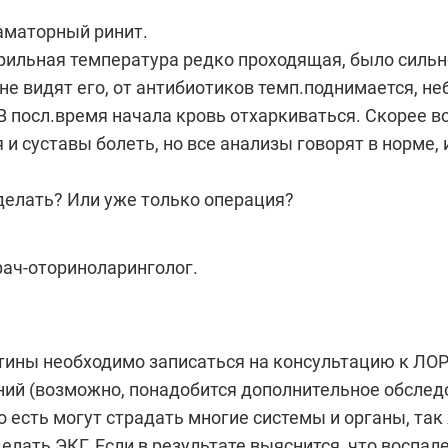
заматорный ринит.
брильная температура редко проходящая, было сильн
не видят его, от антибиотиков темп.поднимается, н
 посл.время начала кровь отхаркиваться. Скорее вс
и суставы болеть, но все анализы говорят в норме, 
делать? Или уже только операция?
рач-оториноларинголог.
ины необходимо записаться на консультацию к ЛОР 
ий (возможно, понадобится дополнительное обследо
то есть могут страдать многие системы и органы, та
делать ЭКГ. Если в результате выяснится, что воспа