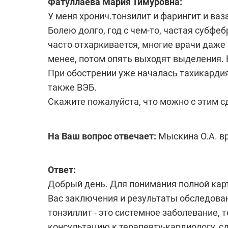
Фатуллаева Мария Тимуровна:
У меня хронич.тонзилит и фарингит и ва
Болею долго, год с чем-то, частая субфе
часто отхаркивается, многие врачи даже 
менее, потом опять выходят выделения. В
При обострении уже началась тахикардия 
также ВЭБ.
Скажите пожалуйста, что можно с этим с
На Ваш вопрос отвечает:
Мыскина О.А. в
Ответ:
Добрый день. Для понимания полной карт
Вас заключения и результаты обследован
тонзиллит - это системное заболевание, 
консультацию к терапевту-кардиологу, с