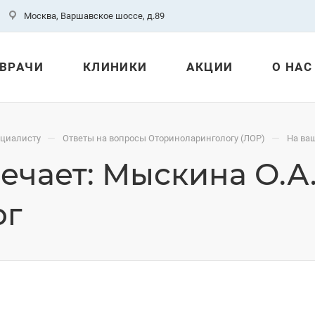
Москва, Варшавское шоссе, д.89
ВРАЧИ
КЛИНИКИ
АКЦИИ
О НАС
—
—
ециалисту
Ответы на вопросы Оториноларингологу (ЛОР)
На ваш
ечает: Мыскина О.А.
ог